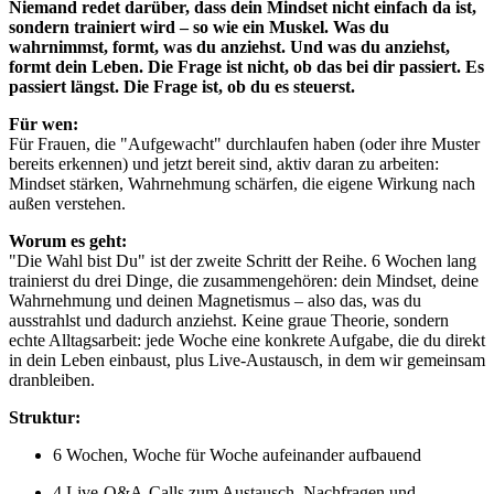
Niemand redet darüber, dass dein Mindset nicht einfach da ist,
sondern trainiert wird – so wie ein Muskel. Was du
wahrnimmst, formt, was du anziehst. Und was du anziehst,
formt dein Leben. Die Frage ist nicht, ob das bei dir passiert. Es
passiert längst. Die Frage ist, ob du es steuerst.
Für wen:
Für Frauen, die "Aufgewacht" durchlaufen haben (oder ihre Muster
bereits erkennen) und jetzt bereit sind, aktiv daran zu arbeiten:
Mindset stärken, Wahrnehmung schärfen, die eigene Wirkung nach
außen verstehen.
Worum es geht:
"Die Wahl bist Du" ist der zweite Schritt der Reihe. 6 Wochen lang
trainierst du drei Dinge, die zusammengehören: dein Mindset, deine
Wahrnehmung und deinen Magnetismus – also das, was du
ausstrahlst und dadurch anziehst. Keine graue Theorie, sondern
echte Alltagsarbeit: jede Woche eine konkrete Aufgabe, die du direkt
in dein Leben einbaust, plus Live-Austausch, in dem wir gemeinsam
dranbleiben.
Struktur:
6 Wochen, Woche für Woche aufeinander aufbauend
4 Live-Q&A-Calls zum Austausch, Nachfragen und